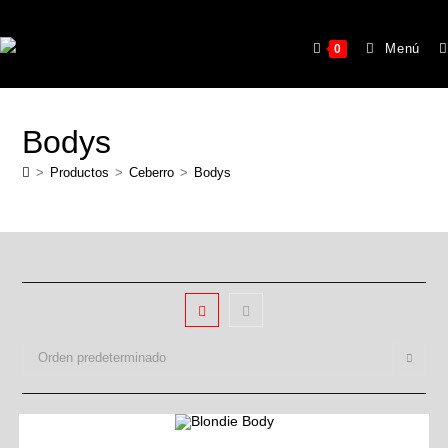
Menú
0
Bodys
>
Productos
>
Ceberro
>
Bodys
Orden predeterminado