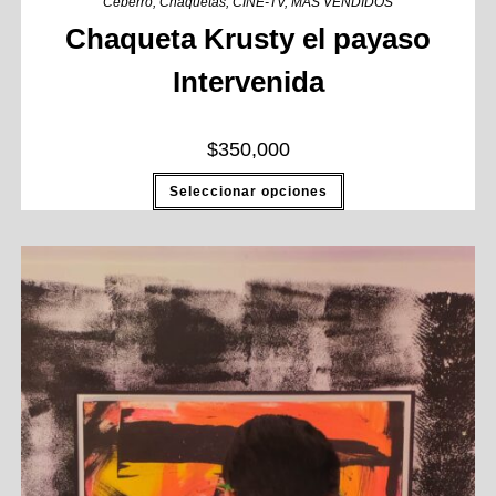
Ceberro
,
Chaquetas
,
CINE-TV
,
MAS VENDIDOS
Chaqueta Krusty el payaso
Intervenida
$
350,000
Seleccionar opciones