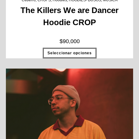
Ceberro
,
CROPS
,
Hoodies
,
HOODIES- BUSOS
,
MUSICA
The Killers We are Dancer
Hoodie CROP
$
90,000
Seleccionar opciones