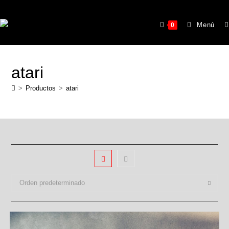
Menú
0
atari
>
Productos
>
atari
Orden predeterminado