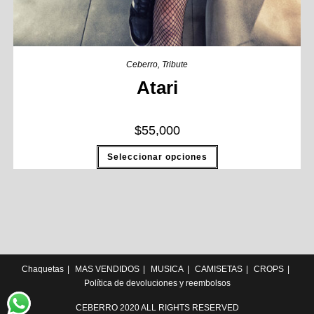
Ceberro
,
Tribute
Atari
$
55,000
Seleccionar opciones
Chaquetas
MAS VENDIDOS
MUSICA
CAMISETAS
CROPS
Política de devoluciones y reembolsos
CEBERRO 2020 ALL RIGHTS RESERVED