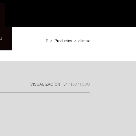
Alternar
>
Productos
>
climax
búsqueda
VISUALIZACIÓN:
54
108
TODO
de
la
web