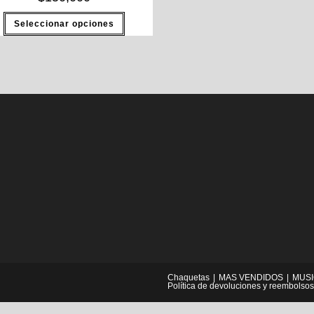
Este
Seleccionar opciones
producto
tiene
múltiples
variantes.
Las
opciones
se
pueden
elegir
en
la
página
de
producto
Chaquetas
MAS VENDIDOS
MUS
Política de devoluciones y reembolsos