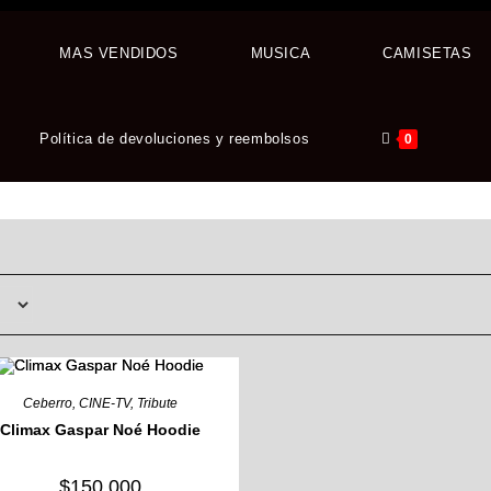
MAS VENDIDOS
MUSICA
CAMISETAS
Política de devoluciones y reembolsos
0
Ceberro
,
CINE-TV
,
Tribute
Climax Gaspar Noé Hoodie
$
150,000