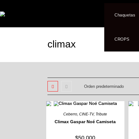
Ir
al
Chaquetas
contenido
CROPS
climax
Ceberro
,
CINE-TV
,
Tribute
Climax Gaspar Noé Camiseta
$
50,000