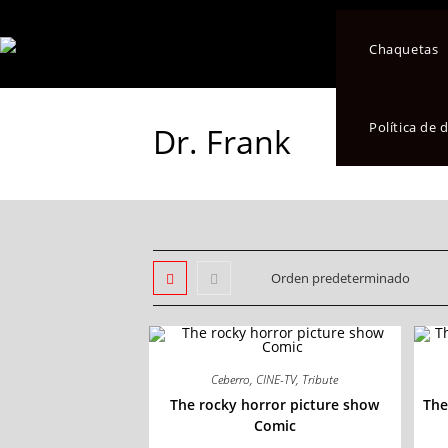
Chaquetas
Política de
Dr. Frank
Ceberro
,
CINE-TV
,
Tribute
The rocky horror picture show
The
Comic