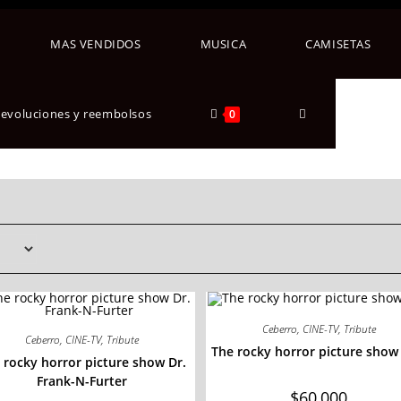
MAS VENDIDOS
MUSICA
CAMISETAS
 devoluciones y reembolsos
0
Ceberro
,
CINE-TV
,
Tribute
Ceberro
,
CINE-TV
,
Tribute
The rocky horror picture show
 rocky horror picture show Dr.
Frank-N-Furter
$
60,000