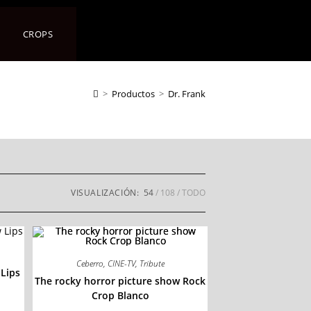
CROPS
>
Productos
>
Dr. Frank
VISUALIZACIÓN:
54
108
TODO
Ceberro
,
CINE-TV
,
Tribute
 Lips
The rocky horror picture show Rock
Crop Blanco