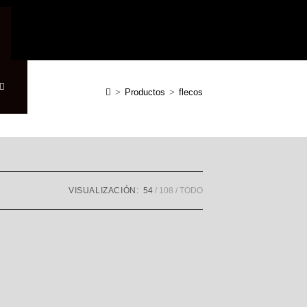
>
Productos
>
flecos
VISUALIZACIÓN:
54
108
TODO