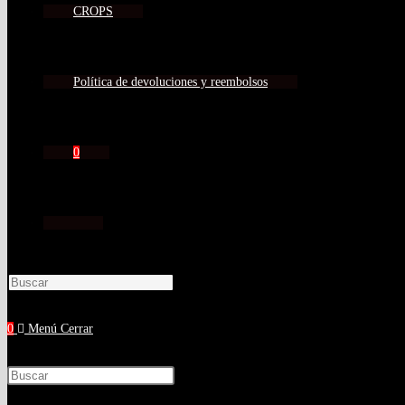
CROPS
Política de devoluciones y reembolsos
0
0
Menú
Cerrar