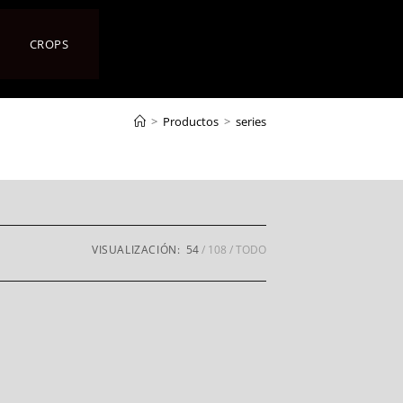
CROPS
>
Productos
>
series
VISUALIZACIÓN:
54
108
TODO