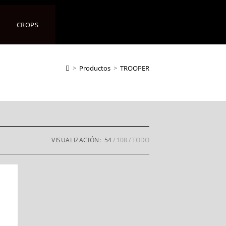
CROPS
>
Productos
>
TROOPER
VISUALIZACIÓN:
54
108
TODO