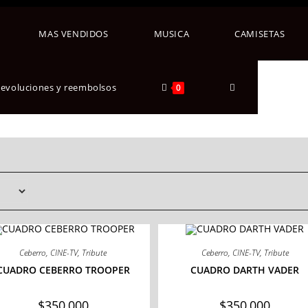
MAS VENDIDOS
MUSICA
CAMISETAS
 devoluciones y reembolsos
0
Ceberro
,
CINE-TV
,
Tribute
Ceberro
,
CINE-TV
,
Tribute
CUADRO CEBERRO TROOPER
CUADRO DARTH VADER
$
350,000
$
350,000