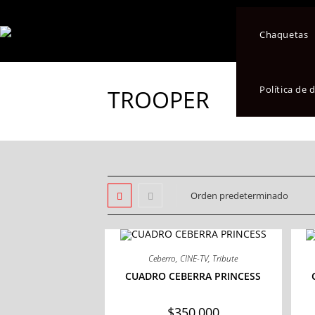
Chaquetas
Política de
TROOPER
Ceberro
,
CINE-TV
,
Tribute
CUADRO CEBERRA PRINCESS
$
350,000