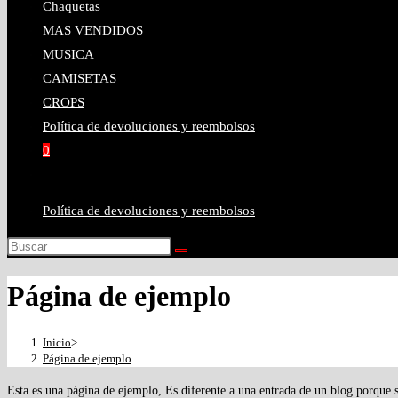
Chaquetas
de
esta
para
la
MAS VENDIDOS
búsqueda.
web
cerrar
MUSICA
el
CAMISETAS
panel
web
CROPS
de
Política de devoluciones y reembolsos
búsqueda.
0
Alternar
búsqueda
Política de devoluciones y reembolsos
de
la
Buscar
en
web
Página de ejemplo
esta
web
Inicio
>
Página de ejemplo
Esta es una página de ejemplo, Es diferente a una entrada de un blog porque 