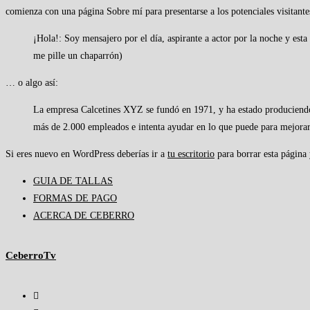
comienza con una página Sobre mí para presentarse a los potenciales visitantes
¡Hola!: Soy mensajero por el día, aspirante a actor por la noche y es
me pille un chaparrón)
… o algo así:
La empresa Calcetines XYZ se fundó en 1971, y ha estado produciendo 
más de 2.000 empleados e intenta ayudar en lo que puede para mejorar
Si eres nuevo en WordPress deberías ir a
tu escritorio
para borrar esta página 
GUIA DE TALLAS
FORMAS DE PAGO
ACERCA DE CEBERRO
CeberroTv