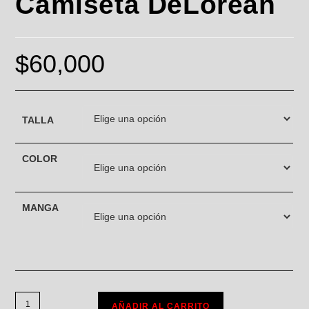
Camiseta DeLorean
$
60,000
TALLA
COLOR
MANGA
AÑADIR AL CARRITO