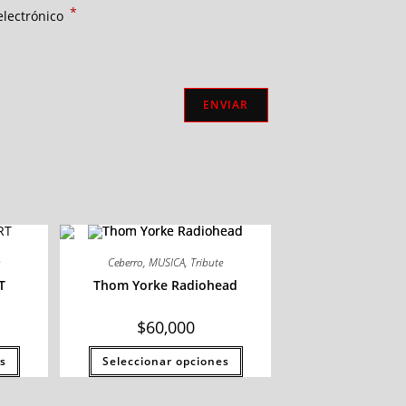
*
electrónico
e
Ceberro
,
MUSICA
,
Tribute
T
Thom Yorke Radiohead
$
60,000
s
Seleccionar opciones