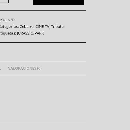
SKU:
N/D
Categorías:
Ceberro
,
CINE-TV
,
Tribute
Etiquetas:
JURASSIC
,
PARK
L
VALORACIONES (0)