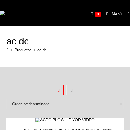
Menú
0
ac dc
>
Productos
>
ac dc