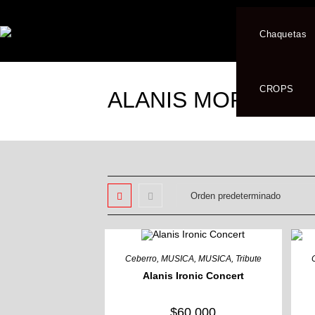
Chaquetas
CROPS
ALANIS MORRISSE
Ceberro
,
MUSICA
,
MUSICA
,
Tribute
Alanis Ironic Concert
$
60,000