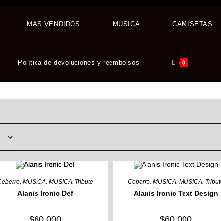
MAS VENDIDOS
MUSICA
CAMISETAS
Política de devoluciones y reembolsos
0
TTE
Ceberro
,
MUSICA
,
MUSICA
,
Tribute
Ceberro
,
MUSICA
,
MUSICA
,
Tribu
Alanis Ironic Def
Alanis Ironic Text Design
$
60,000
$
60,000