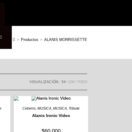
>
Productos
>
ALANIS MORRISSETTE
VISUALIZACIÓN:
54
108
TODO
te
Ceberro
,
MUSICA
,
MUSICA
,
Tribute
Alanis Ironic Video
$
60,000