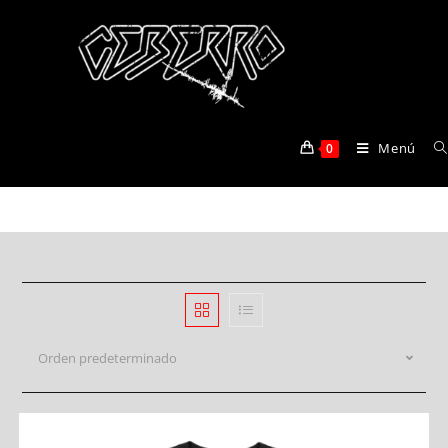
ALANIS
Menú
0
>
Productos
>
ALANIS
Orden predeterminado