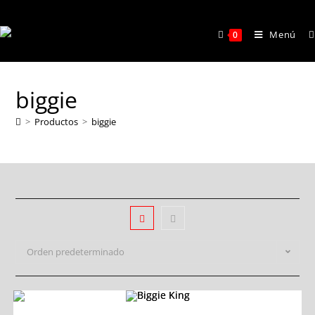
Menú
0
biggie
>
Productos
>
biggie
Orden predeterminado