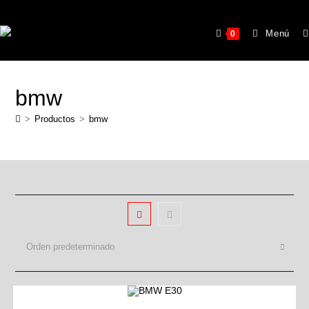
Menú
0
bmw
>
Productos
>
bmw
Orden predeterminado