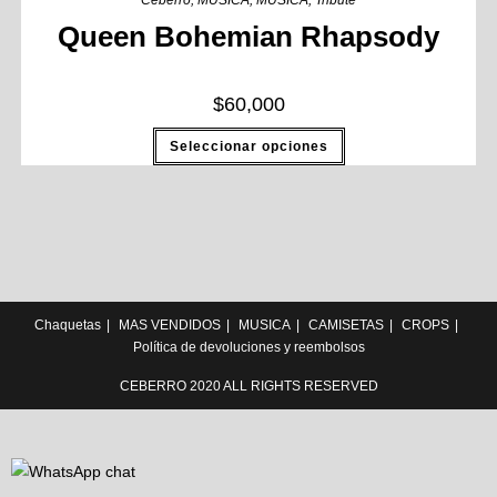
Ceberro
,
MUSICA
,
MUSICA
,
Tribute
Queen Bohemian Rhapsody
$
60,000
Seleccionar opciones
Chaquetas
MAS VENDIDOS
MUSICA
CAMISETAS
CROPS
Política de devoluciones y reembolsos
CEBERRO 2020 ALL RIGHTS RESERVED