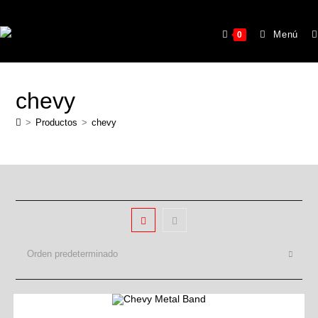
Menú
0
chevy
>
Productos
>
chevy
Orden predeterminado