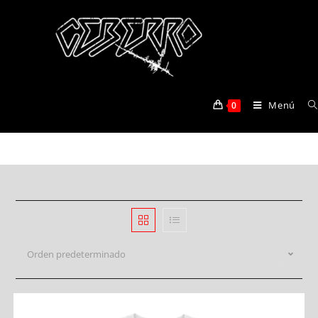
dali
Menú
0
>
Productos
>
dali
Orden predeterminado