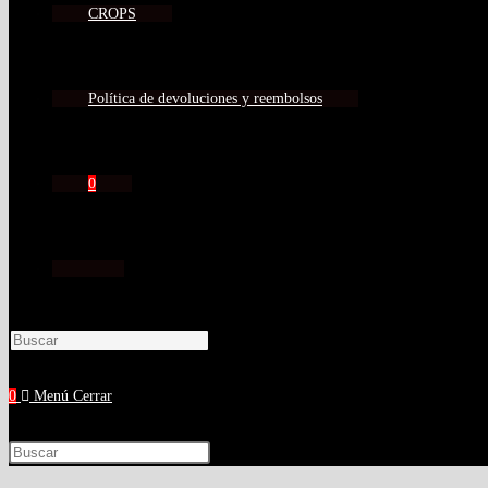
CROPS
Política de devoluciones y reembolsos
0
0
Menú
Cerrar