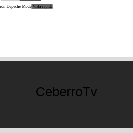
Vista rápida
CeberroTv