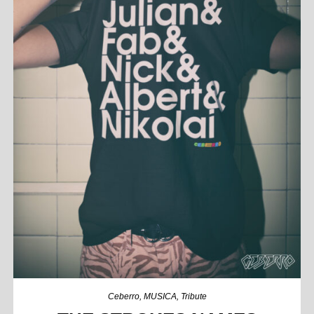
Ceberro
,
MUSICA
,
Tribute