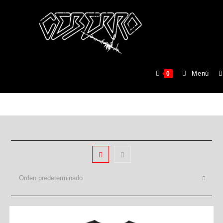
FLEETWOOD MAC
Menú
0
>
Productos
>
FLEETWOOD MAC
Orden predeterminado