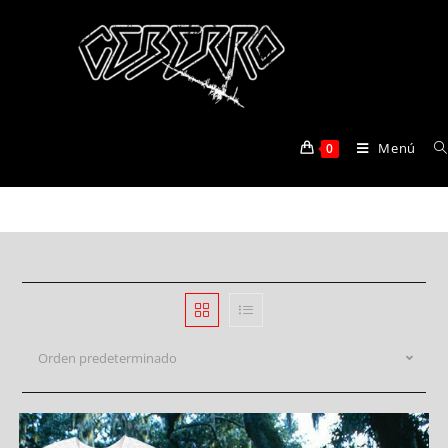
forrest
Menú
0
>
Productos
>
forrest
Orden predeterminado