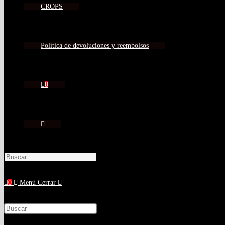
CROPS
Política de devoluciones y reembolsos
0
0
Menú
Cerrar