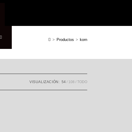
>
Productos
>
korn
VISUALIZACIÓN:
54
108
TODO