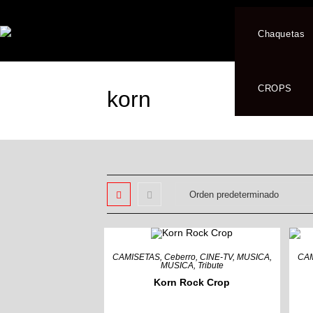
Chaquetas
CROPS
korn
CAMISETAS
,
Ceberro
,
CINE-TV
,
MUSICA
,
CA
MUSICA
,
Tribute
Korn Rock Crop