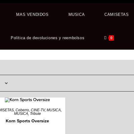
MAS VENDIDOS
MUSICA
CAMISETAS
Política de devoluciones y reembolsos
0
MISETAS
,
Ceberro
,
CINE-TV
,
MUSICA
,
MUSICA
,
Tribute
Korn Sports Oversize