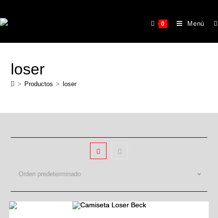
Menú
0
loser
>
Productos
>
loser
Orden predeterminado