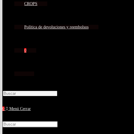
CROPS
Política de devoluciones y reembolsos
0
0
Menú
Cerrar