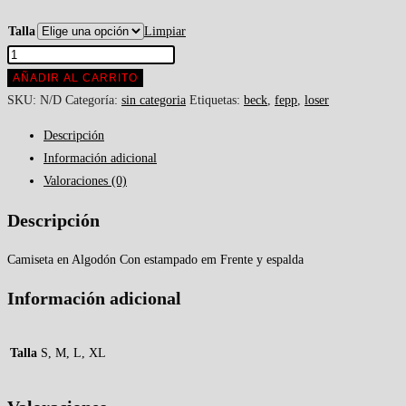
Talla
Limpiar
AÑADIR AL CARRITO
SKU:
N/D
Categoría:
sin categoria
Etiquetas:
beck
,
fepp
,
loser
Descripción
Información adicional
Valoraciones (0)
Descripción
Camiseta en Algodón Con estampado em Frente y espalda
Información adicional
Talla
S, M, L, XL