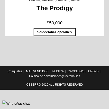
Ceberro
,
MUSICA
,
Quarantine
,
Tribute
The Prodigy
$
50,000
Seleccionar opciones
Chaquetas
MAS VENDIDOS
MUSICA
CAMISETAS
CROPS
Política de devoluciones y reembolsos
CEBERRO 2020 ALL RIGHTS RESERVED