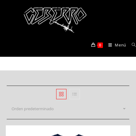
pumpkins
Menú
0
>
Productos
>
pumpkins
Orden predeterminado