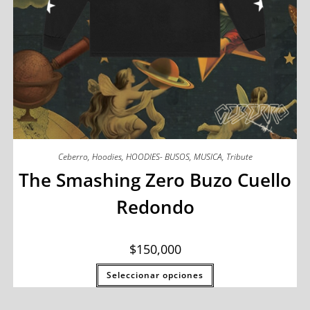
Ceberro
,
Hoodies
,
HOODIES- BUSOS
,
MUSICA
,
Tribute
The Smashing Zero Buzo Cuello
Redondo
$
150,000
Seleccionar opciones