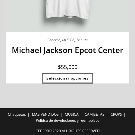
Ceberro
,
MUSICA
,
Tribute
Michael Jackson Epcot Center
$
55,000
Seleccionar opciones
Chaquetas
MAS VENDIDOS
MUSICA
CAMISETAS
CROPS
Política de devoluciones y reembolsos
CEBERRO 2020 ALL RIGHTS RESERVED