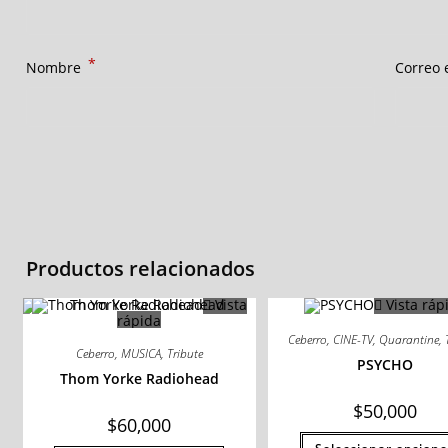
*
Nombre
Correo 
Productos relacionados
Vista
Vista ráp
rápida
Ceberro
,
CINE-TV
,
Quarantine
,
Ceberro
,
MUSICA
,
Tribute
PSYCHO
Thom Yorke Radiohead
$
50,000
$
60,000