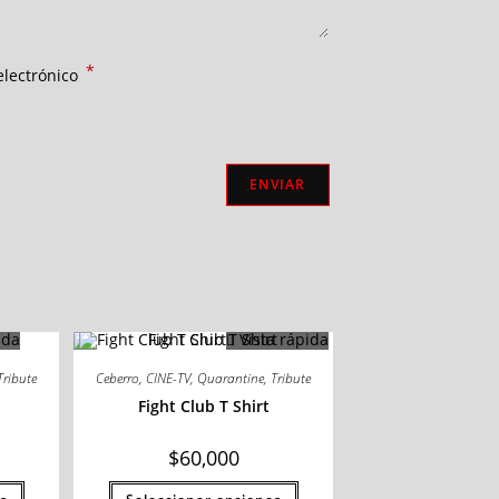
*
electrónico
ida
Vista rápida
Tribute
Ceberro
,
CINE-TV
,
Quarantine
,
Tribute
Fight Club T Shirt
$
60,000