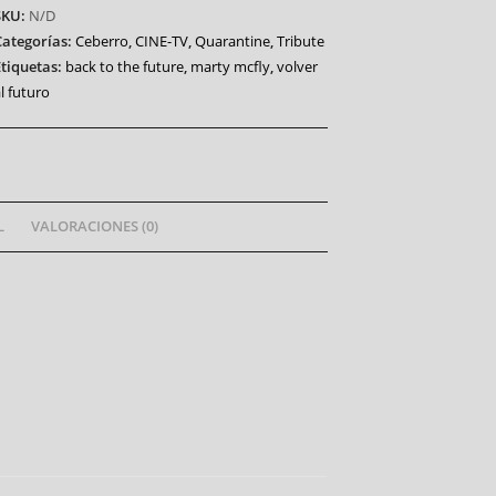
SKU:
N/D
Categorías:
Ceberro
,
CINE-TV
,
Quarantine
,
Tribute
Etiquetas:
back to the future
,
marty mcfly
,
volver
l futuro
L
VALORACIONES (0)