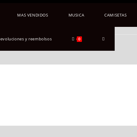
MAS VENDIDOS
MUSICA
CAMISETAS
re
 devoluciones y reembolsos
0