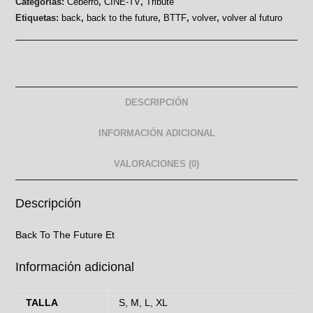
Categorías:
Ceberro
,
CINE-TV
,
Tribute
Etiquetas:
back
,
back to the future
,
BTTF
,
volver
,
volver al futuro
DESCRIPCIÓN
INFORMACIÓN ADICIONAL
VALORACIONES (0)
Descripción
Back To The Future Et
Información adicional
TALLA
S, M, L, XL