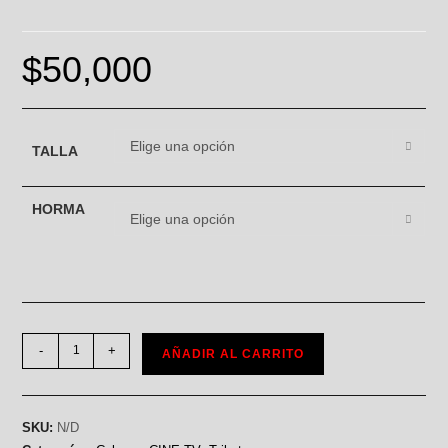
$
50,000
Elige una opción
TALLA
HORMA
Elige una opción
-
+
AÑADIR AL CARRITO
SKU:
N/D