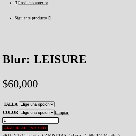
Producto anterior
Siguiente producto
Blur: LEISURE
$
60,000
TALLA
COLOR
Limpiar
Blur:
LEISURE
AÑADIR AL CARRITO
cantidad
SKU:
N/D
Categorías:
CAMISETAS
,
Ceberro
,
CINE-TV
,
MUSICA
,