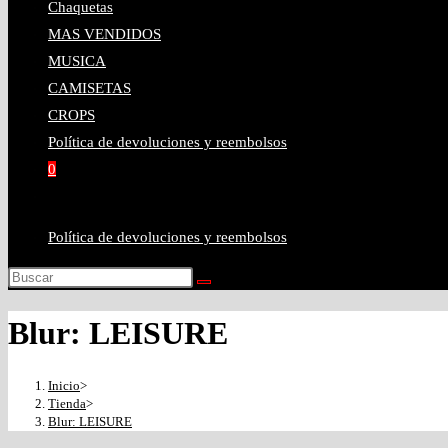
Chaquetas
de
esta
para
la
MAS VENDIDOS
búsqueda.
web
cerrar
MUSICA
el
CAMISETAS
panel
web
CROPS
de
Política de devoluciones y reembolsos
búsqueda.
0
Alternar
búsqueda
Política de devoluciones y reembolsos
de
la
Buscar
en
web
Blur: LEISURE
esta
web
Inicio
>
Tienda
>
Blur: LEISURE