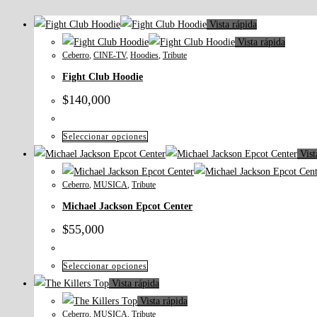
Vista rápida
Vista rápida
Ceberro
,
CINE-TV
,
Hoodies
,
Tribute
Fight Club Hoodie
$
140,000
Este
Seleccionar opciones
producto
Vist
tiene
Ceberro
,
MUSICA
,
Tribute
múltiples
Michael Jackson Epcot Center
variantes.
Las
$
55,000
opciones
se
Este
Seleccionar opciones
pueden
producto
Vista rápida
elegir
tiene
Vista rápida
en
Ceberro
,
MUSICA
,
Tribute