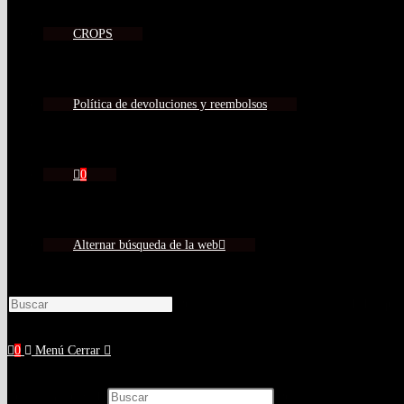
CROPS
Política de devoluciones y reembolsos
0
Alternar búsqueda de la web
Pulsa Escape para cerrar el panel de búsque
0
Menú
Cerrar
Buscar en esta web
Pulsa Escape para cerrar