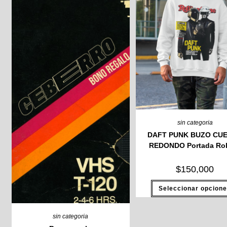
sin categoria
DAFT PUNK BUZO CU
REDONDO Portada Rol
$
150,000
Seleccionar opcion
sin categoria