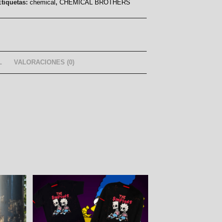
Etiquetas:
chemical
,
CHEMICAL BROTHERS
L
VALORACIONES (0)