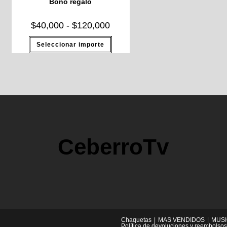
Bono regalo
$
40,000
-
$
120,000
Seleccionar importe
CeberroTv
Chaquetas
MAS VENDIDOS
MUS
Política de devoluciones y reembolsos