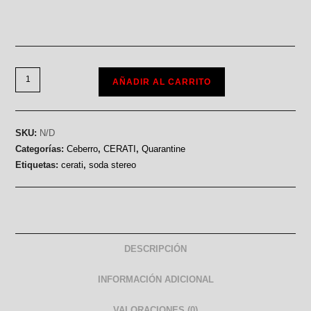
AÑADIR AL CARRITO
SKU:
N/D
Categorías:
Ceberro
,
CERATI
,
Quarantine
Etiquetas:
cerati
,
soda stereo
DESCRIPCIÓN
INFORMACIÓN ADICIONAL
VALORACIONES (0)