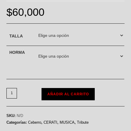
$
60,000
TALLA
HORMA
AÑADIR AL CARRITO
SKU:
N/D
Categorías:
Ceberro
,
CERATI
,
MUSICA
,
Tribute