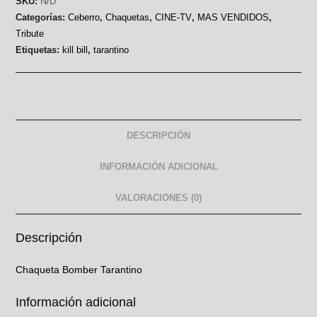
SKU:
N/D
Categorías:
Ceberro
,
Chaquetas
,
CINE-TV
,
MAS VENDIDOS
,
Tribute
Etiquetas:
kill bill
,
tarantino
DESCRIPCIÓN
INFORMACIÓN ADICIONAL
VALORACIONES (0)
Descripción
Chaqueta Bomber Tarantino
Información adicional