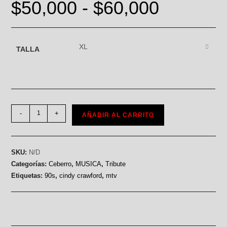
$
50,000
-
$
60,000
XL
TALLA
-
+
AÑADIR AL CARRITO
SKU:
N/D
Categorías:
Ceberro
,
MUSICA
,
Tribute
Etiquetas:
90s
,
cindy crawford
,
mtv