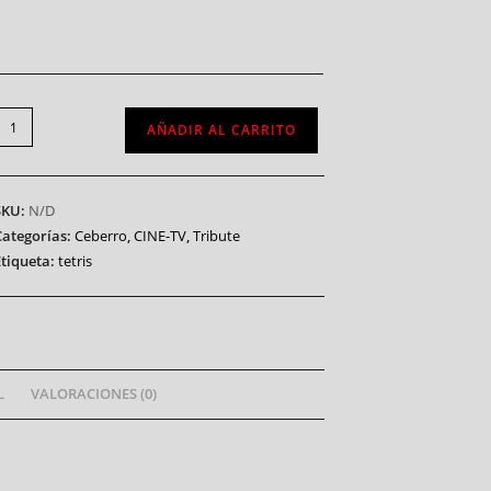
AÑADIR AL CARRITO
SKU:
N/D
Categorías:
Ceberro
,
CINE-TV
,
Tribute
Etiqueta:
tetris
L
VALORACIONES (0)