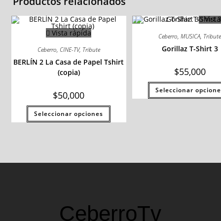
Productos relacionados
Vista
Vista rápida
Ceberro
,
MUSICA
,
Tribut
Gorillaz T-Shirt 3
Ceberro
,
CINE-TV
,
Tribute
BERLÍN 2 La Casa de Papel Tshirt
$
55,000
(copia)
Seleccionar opcione
$
50,000
Seleccionar opciones
CeberroTv