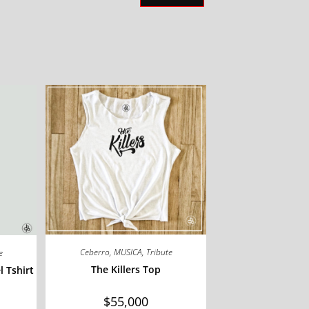
Ceberro
,
MUSICA
,
Tribute
e
The Killers Top
 Tshirt
$
55,000