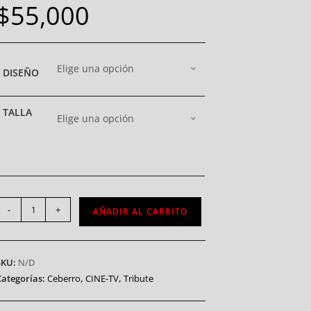
$
55,000
Elige una opción
DISEÑO
TALLA
Elige una opción
-
+
AÑADIR AL CARRITO
SKU:
N/D
Categorías:
Ceberro
,
CINE-TV
,
Tribute