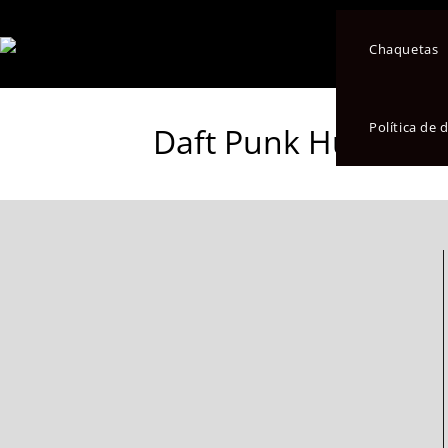
Chaquetas
Política de
Daft Punk Human Af