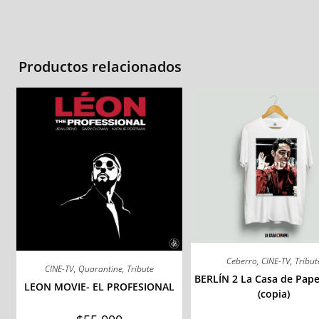
Productos relacionados
Ceberro
,
CINE-TV
,
Tribut
CINE-TV
,
Quarantine
,
Tribute
BERLÍN 2 La Casa de Papel
LEON MOVIE- EL PROFESIONAL
(copia)