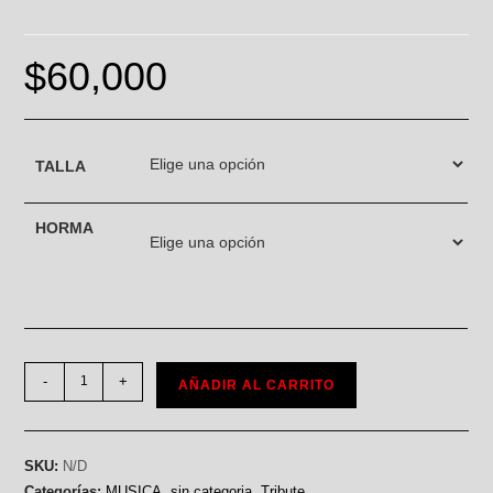
$
60,000
TALLA
HORMA
-
+
AÑADIR AL CARRITO
SKU:
N/D
Categorías:
MUSICA
,
sin categoria
,
Tribute