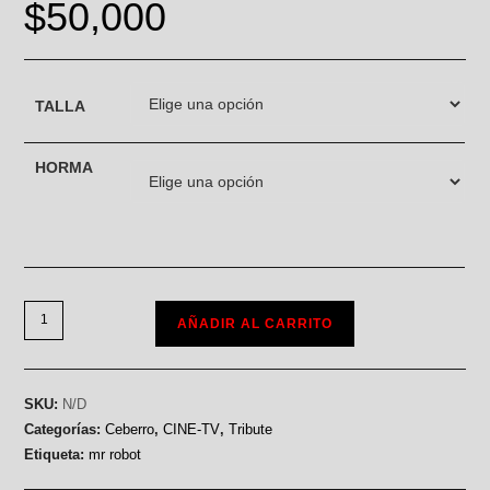
$
50,000
TALLA
HORMA
AÑADIR AL CARRITO
SKU:
N/D
Categorías:
Ceberro
,
CINE-TV
,
Tribute
Etiqueta:
mr robot