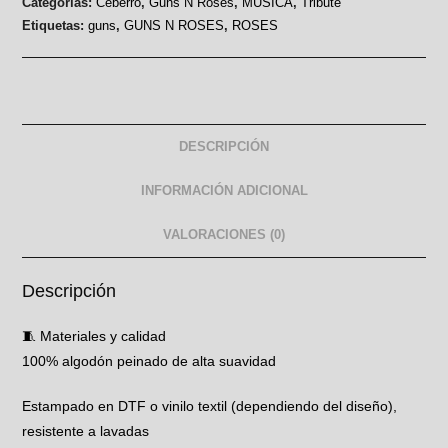
Categorías:
Ceberro
,
Guns N Roses
,
MUSICA
,
Tribute
Etiquetas:
guns
,
GUNS N ROSES
,
ROSES
DESCRIPCIÓN
INFORMACIÓN ADICIONAL
VALORACIONES (0)
Descripción
🧵 Materiales y calidad
100% algodón peinado de alta suavidad
Estampado en DTF o vinilo textil (dependiendo del diseño),
resistente a lavadas