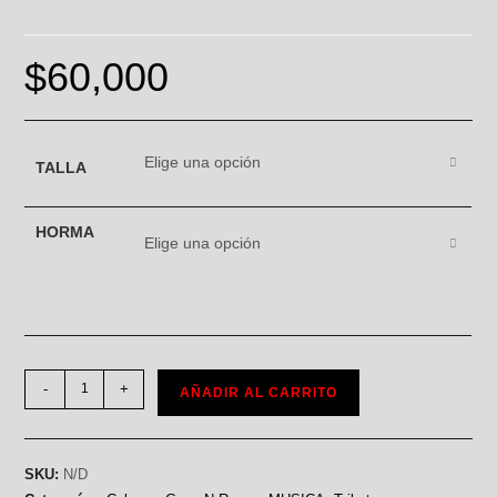
$
60,000
Elige una opción
TALLA
HORMA
Elige una opción
-
+
AÑADIR AL CARRITO
SKU:
N/D