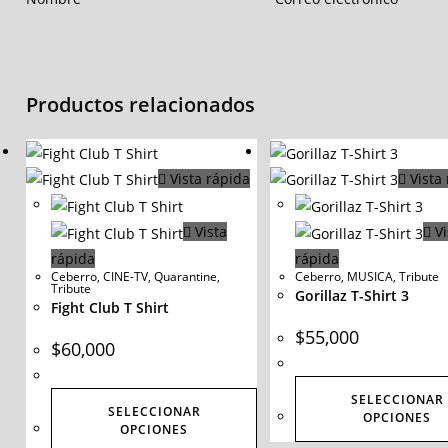
Productos relacionados
Vista rápida
Vista 
Vista
Vi
rápida
rápida
Ceberro
,
CINE-TV
,
Quarantine
,
Ceberro
,
MUSICA
,
Tribute
Tribute
Gorillaz T-Shirt 3
Fight Club T Shirt
$
55,000
$
60,000
SELECCIONAR
SELECCIONAR
OPCIONES
OPCIONES