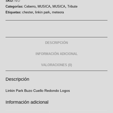
SKU:
N/D
Categorías:
Ceberro
,
MUSICA
,
MUSICA
,
Tribute
Etiquetas:
chester
,
linkin park
,
meteora
DESCRIPCIÓN
INFORMACIÓN ADICIONAL
VALORACIONES (0)
Descripción
Linkin Park Buzo Cuello Redondo Logos
Información adicional