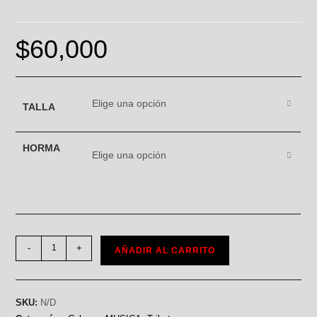
$
60,000
Elige una opción
TALLA
HORMA
Elige una opción
-
+
AÑADIR AL CARRITO
SKU:
N/D