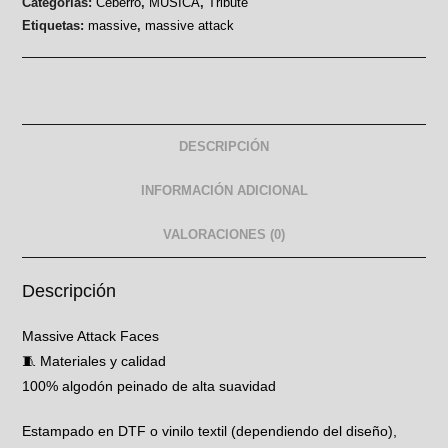
Categorías:
Ceberro
,
MUSICA
,
Tribute
Etiquetas:
massive
,
massive attack
DESCRIPCIÓN
INFORMACIÓN ADICIONAL
VALORACIONES (0)
Descripción
Massive Attack Faces
🧵 Materiales y calidad
100% algodón peinado de alta suavidad
Estampado en DTF o vinilo textil (dependiendo del diseño),