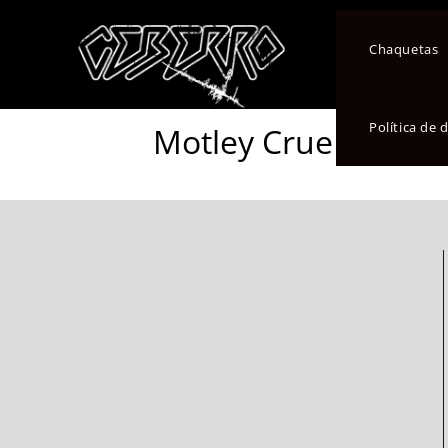
Chaquetas
Política de
Motley Crue Body