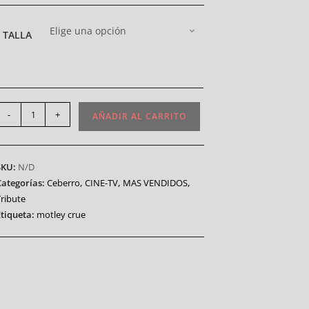
Elige una opción
TALLA
-
+
AÑADIR AL CARRITO
SKU:
N/D
Categorías:
Ceberro
,
CINE-TV
,
MAS VENDIDOS
,
Tribute
Etiqueta:
motley crue