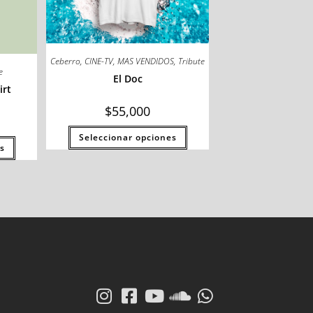
Ceberro
,
CINE-TV
,
MAS VENDIDOS
,
Tribute
e
El Doc
irt
$
55,000
Seleccionar opciones
s