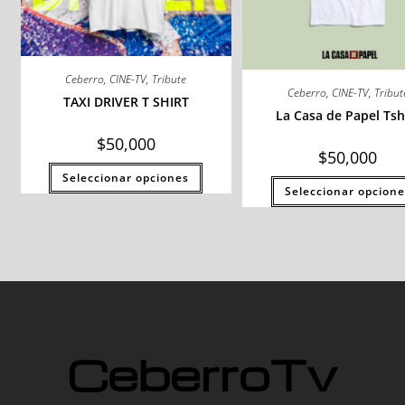
Ceberro
,
CINE-TV
,
Tribute
Ceberro
,
CINE-TV
,
Tribut
TAXI DRIVER T SHIRT
La Casa de Papel Tsh
$
50,000
$
50,000
Seleccionar opciones
Seleccionar opcione
CeberroTv